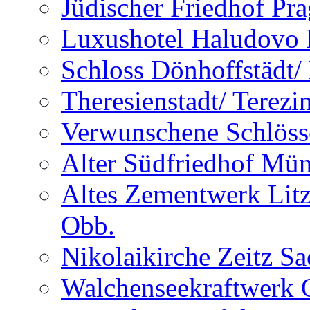
Jüdischer Friedhof Pra
Luxushotel Haludovo I
Schloss Dönhoffstädt/
Theresienstadt/ Terezi
Verwunschene Schlöss
Alter Südfriedhof Mü
Altes Zementwerk Litz
Obb.
Nikolaikirche Zeitz S
Walchenseekraftwerk 