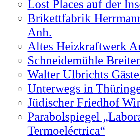
Lost Places auf der In
Brikettfabrik Herrman
Anh.
Altes Heizkraftwerk 
Schneidemühle Breiten
Walter Ulbrichts Gäst
Unterwegs in Thüringe
Jüdischer Friedhof Wi
Parabolspiegel „Labora
Termoeléctrica“