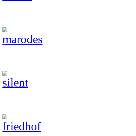
Lost Places/ Marode
Black & White
Friedhöfe