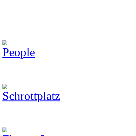
People
Schrottplatz
Flowers