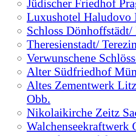
Jüdischer Friedhof Pra
Luxushotel Haludovo I
Schloss Dönhoffstädt/
Theresienstadt/ Terezi
Verwunschene Schlöss
Alter Südfriedhof Mü
Altes Zementwerk Litz
Obb.
Nikolaikirche Zeitz S
Walchenseekraftwerk 