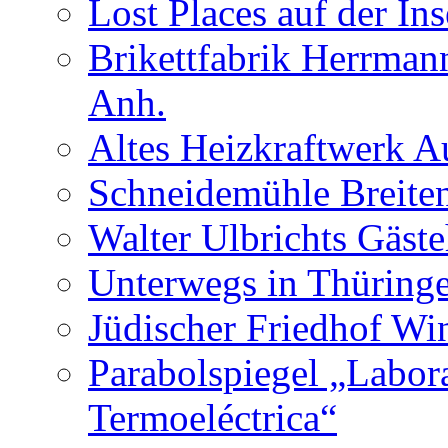
Lost Places auf der In
Brikettfabrik Herrman
Anh.
Altes Heizkraftwerk 
Schneidemühle Breiten
Walter Ulbrichts Gäst
Unterwegs in Thüringe
Jüdischer Friedhof Wi
Parabolspiegel „Labora
Termoeléctrica“