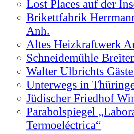
Lost Places auf der In
Brikettfabrik Herrman
Anh.
Altes Heizkraftwerk 
Schneidemühle Breiten
Walter Ulbrichts Gäst
Unterwegs in Thüringe
Jüdischer Friedhof Wi
Parabolspiegel „Labora
Termoeléctrica“