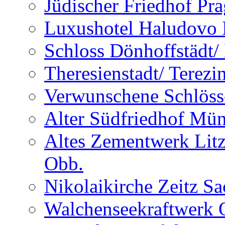
Jüdischer Friedhof Pra
Luxushotel Haludovo I
Schloss Dönhoffstädt/
Theresienstadt/ Terezi
Verwunschene Schlöss
Alter Südfriedhof Mü
Altes Zementwerk Litz
Obb.
Nikolaikirche Zeitz S
Walchenseekraftwerk 