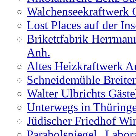
Walchenseekraftwerk 
Lost Places auf der In
Brikettfabrik Herrman
Anh.
Altes Heizkraftwerk 
Schneidemühle Breiten
Walter Ulbrichts Gäst
Unterwegs in Thüringe
Jüdischer Friedhof Wi
Parabolspiegel „Labora