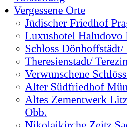
Vergessene Orte
Jüdischer Friedhof Pra
Luxushotel Haludovo I
Schloss Dönhoffstädt/
Theresienstadt/ Terezi
Verwunschene Schlöss
Alter Südfriedhof Mü
Altes Zementwerk Litz
Obb.
Nikolaikirche Zeitz S