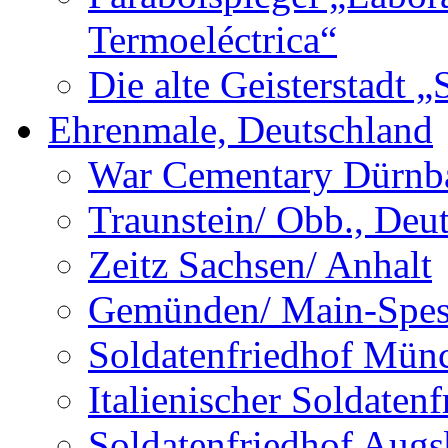
Termoeléctrica“
Die alte Geisterstadt 
Ehrenmale, Deutschland
War Cementary Dürnba
Traunstein/ Obb., Deu
Zeitz Sachsen/ Anhalt
Gemünden/ Main-Spess
Soldatenfriedhof Mün
Italienischer Soldate
Soldatenfriedhof Augs