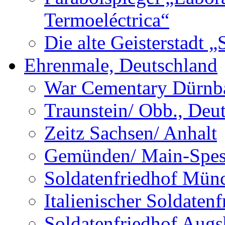
Termoeléctrica“
Die alte Geisterstadt 
Ehrenmale, Deutschland
War Cementary Dürnba
Traunstein/ Obb., Deu
Zeitz Sachsen/ Anhalt
Gemünden/ Main-Spess
Soldatenfriedhof Mün
Italienischer Soldate
Soldatenfriedhof Augs