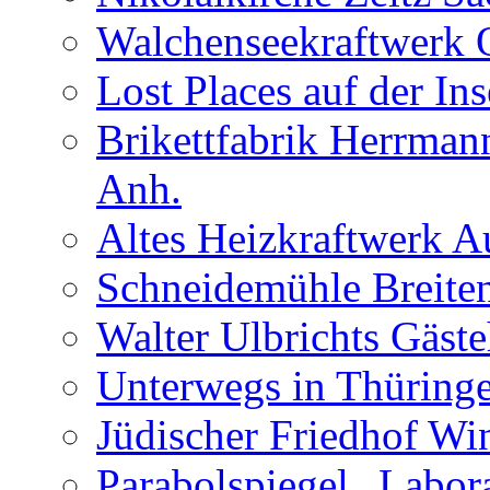
Walchenseekraftwerk 
Lost Places auf der In
Brikettfabrik Herrman
Anh.
Altes Heizkraftwerk 
Schneidemühle Breiten
Walter Ulbrichts Gäst
Unterwegs in Thüringe
Jüdischer Friedhof Wi
Parabolspiegel „Labora