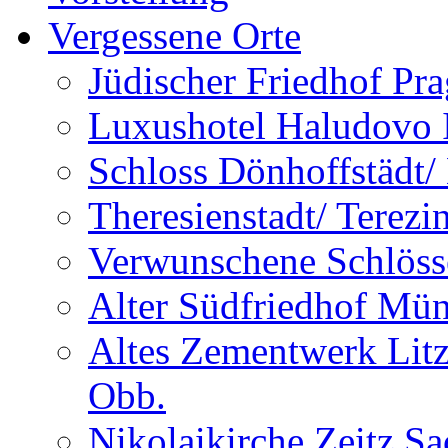
Vergessene Orte
Jüdischer Friedhof Pra
Luxushotel Haludovo I
Schloss Dönhoffstädt/
Theresienstadt/ Terezi
Verwunschene Schlöss
Alter Südfriedhof Mü
Altes Zementwerk Litz
Obb.
Nikolaikirche Zeitz S